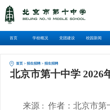
首页
学校概况
党团建设
校园新闻
首页
>
招生招聘
>
招生招聘
北京市第十中学 20
来源 :
作者：北京市第