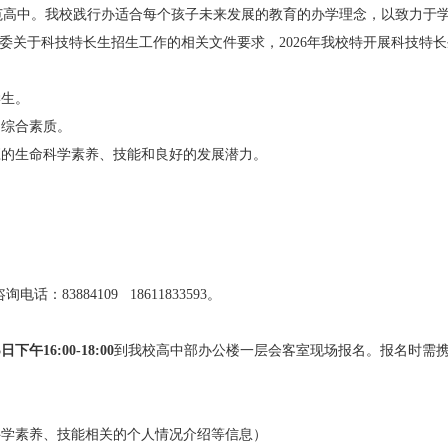
范高中。我校践行
办适合每个孩子未来发展的教育的
办学理念，以致力于
委关于科技特长生招生工作的相关文件要求，
20
26
年我校特开展科技特长
学生。
和综合素质。
应的生命科学素养、技能和良好的发展潜力。
咨询电话：
83884109
18611833593
。
5
日
下
午
16
:
0
0-
18
:
0
0
到我校高中部办公楼一层
会客室
现场
报名。报名时需
科学素养、技能相关的个人情况介绍等信息）