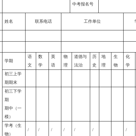
中考报名号
姓名
联系电话
工作单位
语
数
英
物
道德与
历
地
生
化
学期
文
学
语
理
法治
史
理
物
学
初三上学
期期末
初三下学
期
期中（一
模）
学
考（
生
/
/
/
/
/
/
/
物
）