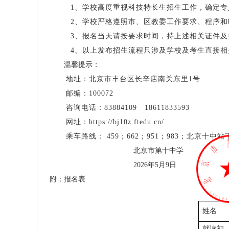
1、学校高度重视科技特长生招生工作，确定专
2、学校严格遵照市、区教委工作要求、程序
3、报名当天请按要求时间，持上述相关证件及
4、以上发布招生流程只涉及学校及考生直接
温馨提示：
地址：北京市丰台区长辛店南关东里1号
邮编：100072
咨询电话：83884109
18611833593
网址：
https://bj10z.ftedu.cn/
乘车路线： 459；662；951；983；北京十中站
北京市第十中学
2026年5月9日
附：报名
表
姓名
就读初